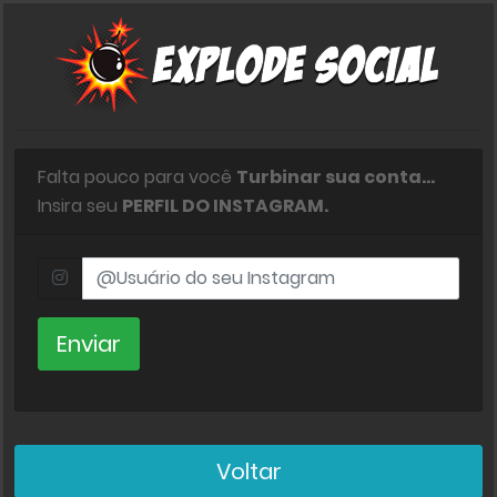
Falta pouco para você
Turbinar sua conta...
Insira seu
PERFIL DO INSTAGRAM.
Enviar
Voltar